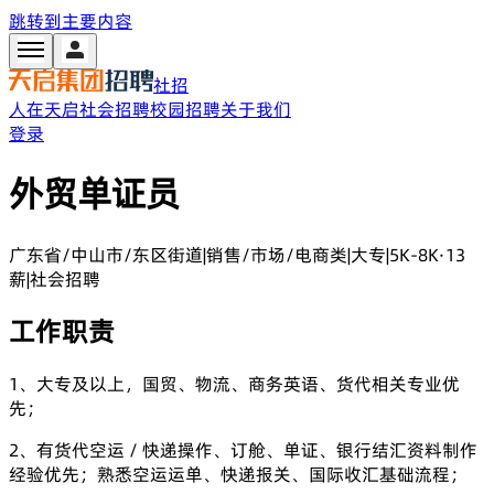
跳转到主要内容
社招
人在天启
社会招聘
校园招聘
关于我们
登录
外贸单证员
广东省/中山市/东区街道
|
销售/市场/电商类
|
大专
|
5K-8K·13
薪
|
社会招聘
工作职责
1、大专及以上，国贸、物流、商务英语、货代相关专业优
先；
2、有货代空运 / 快递操作、订舱、单证、银行结汇资料制作
经验优先；熟悉空运运单、快递报关、国际收汇基础流程；