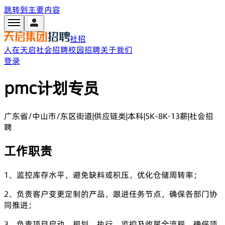
跳转到主要内容
社招
人在天启
社会招聘
校园招聘
关于我们
登录
pmc计划专员
广东省/中山市/东区街道
|
供应链类
|
本科
|
5K-8K·13薪
|
社会招
聘
工作职责
1、监控库存水平，避免缺料或积压，优化仓储周转率；
2、负责客户变更定制的产品，跟进任务节点，确保各部门协
同推进；
3、负责项目启动、规划、执行、监控及收尾全流程，确保项